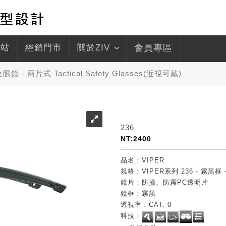
驛站
經銷門市
關於ZIV
會員專區
鏡 - 兩片式 Tactical Safety Glasses(近視可戴)
236
NT:2400
品名：VIPER
規格：VIPER系列 236 - 霧黑
鏡片：防撞、防霧PC透明片
鏡框：霧黑
透視率：CAT. 0
科技：