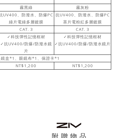
霧黑綠
霧灰粉
UV400
PC
UV400
PC
抗
、
防潑水、防爆
抗
、
防潑水、防爆
綠片電綠多層鍍膜
茶片電粉紅多層鍍膜
CAT. 3
CAT. 3
✓
科技彈性記憶框材
✓
科技彈性記憶框材
UV400/
/
UV400/
/
✓
抗
防爆
防潑水鏡
✓
抗
防爆
防潑水鏡片
片
*1
*1
*1
眼鏡盒
、眼鏡布
、保證卡
NT$1,200
NT$1,200
附 贈 物 品