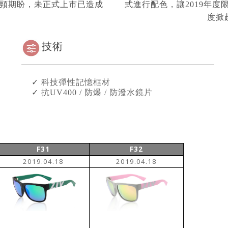
頸期盼，未正式上市已造成
式進行配色，讓2019年
度掀
技術
✓
科技彈性記憶框材
✓ 抗UV400 /
防爆 / 防潑水鏡片
F31
F32
2019.04.18
2019.04.18