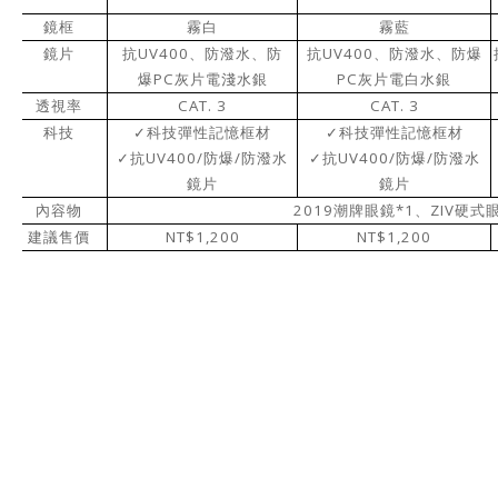
鏡框
霧白
霧藍
UV400
UV400
鏡片
抗
、防潑水、防
抗
、防潑水、防爆
PC
PC
爆
灰片電淺水銀
灰片電白水銀
CAT. 3
CAT. 3
透視率
科技
✓
科技彈性記憶框材
✓
科技彈性記憶框材
UV400/
/
UV400/
/
✓
抗
防爆
防潑水
✓
抗
防爆
防潑水
鏡片
鏡片
2019
*1
ZIV
內容物
潮牌眼鏡
、
硬式
NT$1,200
NT$1,200
建議售價