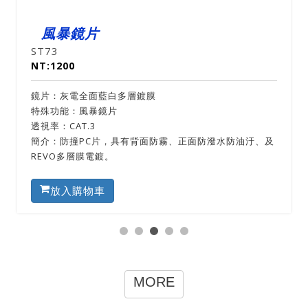
風暴鏡片
ST72
NT:1200
鏡片：灰電全面黑紅多層鍍膜
特殊功能：風暴鏡片
透視率：CAT.3
防潑水防油汙、及
簡介：防撞PC片，具有背面防霧、正面防潑水
層膜電鍍。
放入購物車
MORE