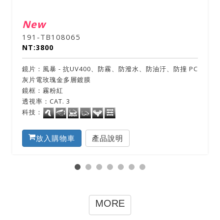
New
192-TB108066
NT:3800
防撞 PC
鏡片：風暴 - 抗UV400、防霧、防潑水、防油汙、防撞 
灰片電白水銀多層鍍膜
鏡框：亮鋁光藍
透視率：CAT. 3
科技：
放入購物車
產品說明
MORE