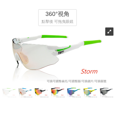
360°視角
點擊後 可拖曳眼鏡