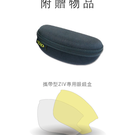
附 贈 物 品
攜帶型ZIV專用眼鏡盒