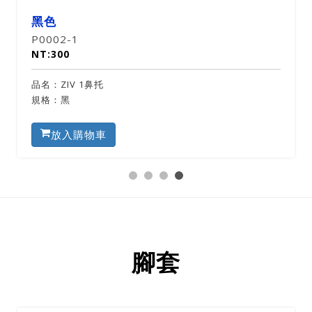
02-6
P0002-7
00
NT:300
ZIV 1鼻托
品名：ziv
：黃灰
規格：藍
放入購物車
放入
腳套