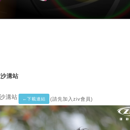
南馬沙溝站
馬沙溝站
←下載連結
(請先加入ziv會員)