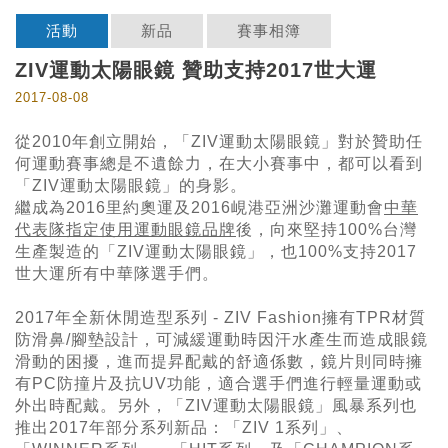
活動
新品
賽事相簿
ZIV運動太陽眼鏡 贊助支持2017世大運
2017-08-08
從2010年創立開始，「ZIV運動太陽眼鏡」對於贊助任
何運動賽事總是不遺餘力，在大小賽事中，都可以看到
「
ZIV運動太陽眼鏡
」的身影。
繼成為2016里約奧運及2016峴港亞洲沙灘運動會
中華
代表隊指定使用運動眼鏡品牌
後，向來堅持100%台灣
生產製造的「
ZIV運動太陽眼鏡
」，也100%支持2017
世大運所有中華隊選手們。
2017年全新休閒造型系列 - ZIV Fashion擁有TPR材質
防滑鼻/腳墊設計，可減緩運動時因汗水產生而造成眼鏡
滑動的困擾，進而提昇配戴的舒適係數，鏡片則同時擁
有PC防撞片及抗UV功能，適合選手們進行輕量運動或
外出時配戴。另外，「
ZIV運動太陽眼鏡
」風暴系列也
推出2017年部分系列新品：「ZIV 1系列」、