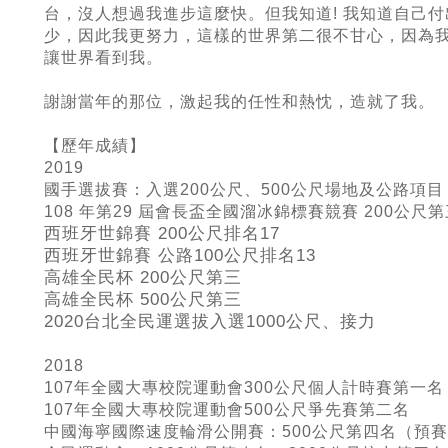
台，沒人想過我進步這麼快。但我知道! 我知道自己
少，因此我更努力，這樣的世界第二很不甘心，因為
讓世界看到我。
謝謝當年的那位，激起我的任性和熱忱，造就了我。
【歷年成績】
2019
國手選拔賽：入選
200
公尺、
500
公尺場地及公路項目
108 年第29 屆會長盃全國溜冰錦標賽競賽
200
公尺第
西班牙世錦賽 200公尺排名17
西班牙世錦賽 公路100公尺排名13
高雄全民杯 200公尺第三
高雄全民杯 500公尺第三
2020台北全民運選拔入選1000公尺、接力
2018
107年全國大專校院運動會300公尺個人計時賽第一名 成
107年全國大專校院運動會500公尺爭先賽第二名
中國海寧國際速度輪滑公開賽：
500
公尺第四名（預賽