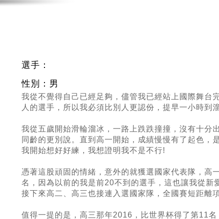
選手：
性別：男
我從不覺得自己已經足夠，儘管我已經站上國際舞台
人的選手，所以我必須比別人更認份，提早一小時到
我從五歲開始滑輪溜冰，一路上跌跌撞撞，沒有十分
同齡的更別說。直到高一開始，成績慢慢有了起色，
我開始想好好練，我想證明我不是不行!
憑著這股頑固的情緒，意外的就獲選國家代表隊，高一
名，因為以前的我是前20不到的選手，這也讓我從新
接下來高二、高三也接連入選國家隊，全國賽短距離
值得一提的是，高三那年2016，比世界杯得了第11名