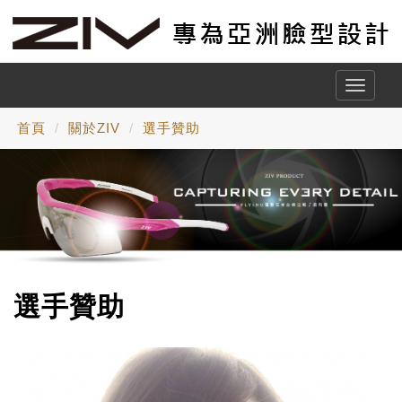
Toggle
naviga
首頁
關於ZIV
選手贊助
選手贊助