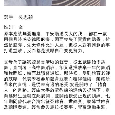
選手：吳思穎
性別：女
原本應該無憂無慮、平安順遂長大的我 ，卻在一歲
兩個月時感染德國麻疹，因而喪失了寶貴的聽覺，雖
然是聽障，先天條件比別人差，但從未對有興趣的事
打退堂鼓，反而都是激勵自己要更努力。
父母為了讓我聽見更清晰的聲音，從五歲開始學跳
舞，直到考上高中舞蹈班，卻又選擇放棄十年的舞蹈
和舞蹈班，轉而就讀普通班。那時候，受到體育老師
的鼓勵，代表學校參加體育競賽而獲得佳績，榮耀所
帶來的喜悅，是從未有過的感受!於是開啟了「體育
人」的道路。經由大學啟蒙教練的評估與提議下，定
向越野生涯就在此展開，並開始接受正規的訓練。七
年期間曾代表台灣出征亞錦賽、世錦賽、聽障世錦賽
及聽障奧運。經常參與馬拉松賽事，豐富運動生涯。