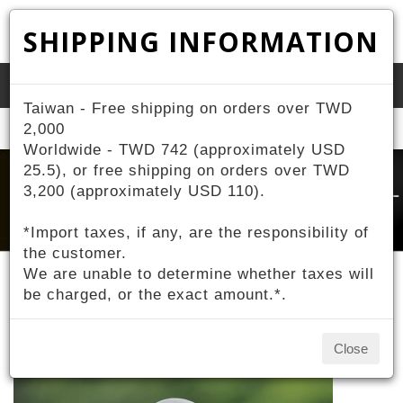
SHIPPING INFORMATION
Toggle
Taiwan - Free shipping on orders over TWD
naviga
Home
2,000
About ZIV
Contestant Sponsorship
Worldwide - TWD 742 (approximately USD
25.5), or free shipping on orders over TWD
3,200 (approximately USD 110).
*Import taxes, if any, are the responsibility of
the customer.
We are unable to determine whether taxes will
be charged, or the exact amount.*.
Contestant Sponsorship
Close