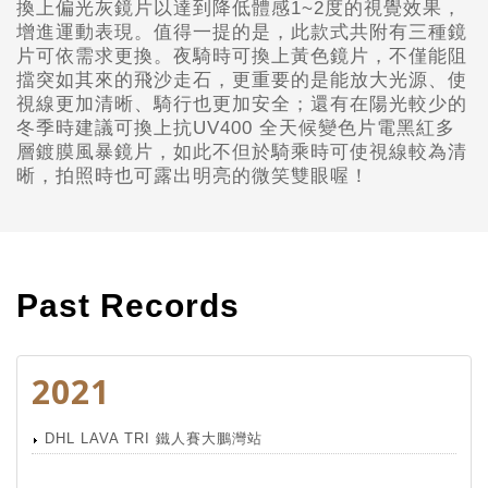
換上偏光灰鏡片以達到降低體感1~2度的視覺效果，
增進運動表現。值得一提的是，此款式共附有三種鏡
片可依需求更換。夜騎時可換上黃色鏡片，不僅能阻
擋突如其來的飛沙走石，更重要的是能放大光源、使
視線更加清晰、騎行也更加安全；還有在陽光較少的
冬季時建議可換上抗UV400 全天候變色片電黑紅多
層鍍膜風暴鏡片，如此不但於騎乘時可使視線較為清
晰，拍照時也可露出明亮的微笑雙眼喔！
Past Records
2021
DHL LAVA TRI 鐵人賽大鵬灣站