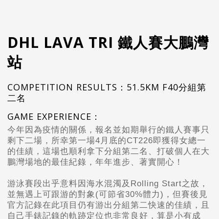
DHL LAVA TRI 鐵人賽大鵬灣
站
COMPETITION RESULTS：51.5KM F40分組第
二名
GAME EXPERIENCE：
今年因為疫情的關係，報名並如期舉行的鐵人賽事只
剩下二場，所幸第一場4月底的CT226即獲得女總一
的佳績，這場也順利拿下分組第二名、打破個人在大
鵬灣場地的最佳紀錄，年年進步、著實開心！
游泳賽段出乎意料因海水混濁及Rolling Start
之故，
並無遇上可跟游的對象(可節省30%體力)，但賽後見
官方記錄在此項目仍有游出分組第二快速的佳績，且
自己手錶記錄的軌跡定位也非常良好，算是小有成