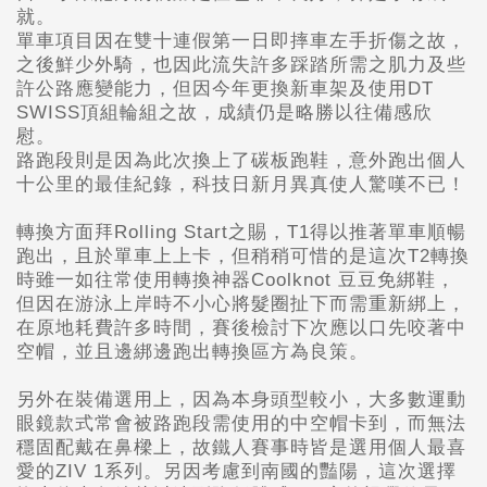
就。
單車項目因在雙十連假第一日即摔車左手折傷之故，
之後鮮少外騎，也因此流失許多踩踏所需之肌力及些
許公路應變能力，但因今年更換新車架及使用DT
SWISS頂組輪組之故，成績仍是略勝以往備感欣
慰。
路跑段則是因為此次換上了碳板跑鞋，意外跑出個人
十公里的最佳紀錄，科技日新月異真使人驚嘆不已！
轉換方面拜Rolling Start
之賜，T1得以推著單車順暢
跑出，且於單車上上卡，但稍稍可惜的是這次T2轉換
時雖一如往常使用轉換神器Coolknot 豆豆免綁鞋，
但因在游泳上岸時不小心將髮圈扯下而需重新綁上，
在原地耗費許多時間，賽後檢討下次應以口先咬著中
空帽，並且邊綁邊跑出轉換區方為良策。
另外在裝備選用上，因為本身頭型較小，大多數運動
眼鏡款式常會被路跑段需使用的中空帽卡到，而無法
穩固配戴在鼻樑上，故鐵人賽事時皆是選用個人最喜
愛的ZIV 1系列。另因考慮到南國的豔陽，這次選擇