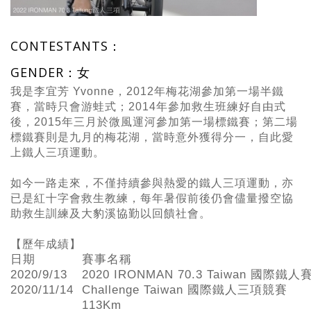
CONTESTANTS：
GENDER：女
我是李宜芳 Yvonne，
2012
年梅花湖參加第一場半鐵
賽，當時只會游蛙式；
2014
年參加救生班練好自由式
後，
2015
年三月於微風運河參加第一場標鐵賽；第二場
標鐵賽則是九月的梅花湖，當時意外獲得分一，自此愛
上鐵人三項運動。
如今一路走來，不僅持續參與熱愛的鐵人三項運動，亦
已是紅十字會救生教練，每年暑假前後仍會儘量撥空協
助救生訓練及大豹溪協勤以回饋社會。
【歷年成績】
日期
賽事名稱
2020/9/13
2020 IRONMAN 70.3 Taiwan 國際鐵人
2020/11/14
Challenge Taiwan 國際鐵人三項競賽
113Km