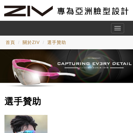
Toggle
naviga
首頁
關於ZIV
選手贊助
選手贊助