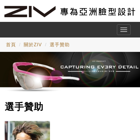
Toggle
naviga
首頁
關於ZIV
選手贊助
選手贊助