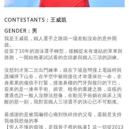
CONTESTANTS：王威凱
GENDER：男
我是王威凱，鐵人選手之路因一場差點沒命的意外開
啟。
從當了10年的游泳選手轉型，接觸從未有連結的單車與
路跑，一開始抱著試試看的念頭參與鐵人三項的訓練。
沒想到才第二次出門練車，就在下坡急彎撞上電線桿與
護欄摔下山谷，在半空中被樹接住才幸運保住一命，全
身累累的傷痕不打緊，撞進鼻樑的門牙與脫臼的下巴，
迎來的是一連串手術、插管、植骨的重建之路，這樣的
遭遇也許一般人沒辦法想像，在動完手術躺在病床上清
醒的那一刻，我對當鐵人三項選手的決心已不可動搖。
最感謝的是被我嚇得心痛到快碎掉的父母，還願意支持
我做我想做的事
【旁人不懂的倔強，是我骨子裡的執著】這一切從2013