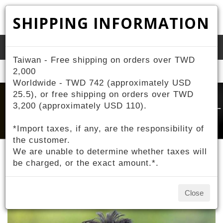
SHIPPING INFORMATION
Toggle
Taiwan - Free shipping on orders over TWD
naviga
Home
2,000
About ZIV
Contestant Sponsorship
Worldwide - TWD 742 (approximately USD
25.5), or free shipping on orders over TWD
3,200 (approximately USD 110).
*Import taxes, if any, are the responsibility of
the customer.
We are unable to determine whether taxes will
be charged, or the exact amount.*.
Contestant Sponsorship
Close