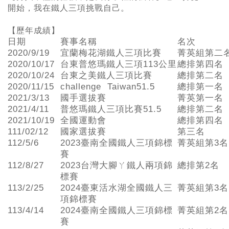
開始，我在鐵人三項挑戰自己。
【歷年成績】
日期
賽事名稱
名次
2020/9/19
宜蘭梅花湖鐵人三項比賽
菁英組第二
2020/10/17
台東普悠瑪鐵人三項113公里
總排第四名
2020/10/24
台東之美鐵人三項比賽
總排第二名
2020/11/15
challenge Taiwan51.5
總排第一名
2021/3/13
國手選拔賽
菁英第一名
2021/4/11
普悠瑪鐵人三項比賽51.5
總排第二名
2021/10/19
全國運動會
總排第四名
111/02/12
國家選拔賽
第三名
112/5/6
2023臺南全國鐵人三項錦標
菁英組第3名
賽
112/8/27
2023台灣大腳ㄚ鐵人兩項錦
總排第2名
標賽
113/2/25
2024臺東活水湖全國鐵人三
菁英組第3名
項錦標賽
113/4/14
2024臺南全國鐵人三項錦標
菁英組第2名
賽