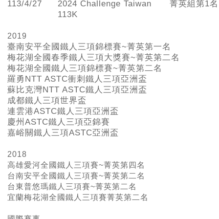
113/4/27
2024 Challenge Taiwan
菁英組第1名
113K
2019
臺南安平全國鐵人三項錦標賽~
菁英第一名
梅花湖全國春季鐵人三項大獎賽~
菁英第二名
梅花湖全國鐵人三項錦標賽~
菁英第二名
羅勇NTT ASTC
衝刺鐵人三項亞洲盃
蘇比克灣NTT ASTC
鐵人三項亞洲盃
成都鐵人三項世界盃
連雲港ASTC
鐵人三項亞洲盃
慶州ASTC
鐵人三項亞錦賽
嘉峪關鐵人三項ASTC
亞洲盃
2018
高雄愛河全國鐵人三項賽~菁英第四名
台南安平全國鐵人三項賽~菁英第二名
台東普悠瑪鐵人三項賽~菁英第二名
宜蘭梅花湖全國鐵人三項賽菁英第二名
國際賽事