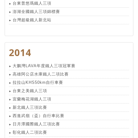
台東普悠瑪鐵人三項
澎湖全國鐵人三項錦標賽
台灣超級鐵人新北站
2014
大鵬灣LAVA年度鐵人三項冠軍賽
高雄阿公店水庫鐵人二項比賽
拉拉山KHS50km自行車賽
台東之美鐵人三項
宜蘭梅花湖鐵人三項
新北鐵人三項比賽
西進武嶺（盃）自行車比賽
日月潭國際鐵人三項比賽
彰化鐵人二項比賽