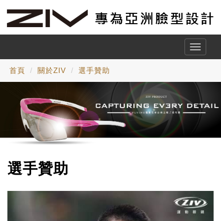
Toggle
naviga
首頁
關於ZIV
選手贊助
選手贊助