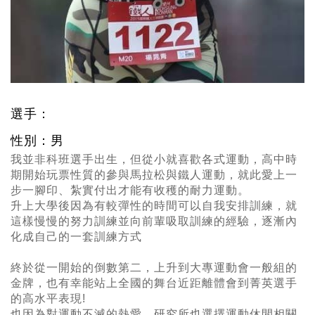
選手：
性別：男
我並非科班選手出生，但從小就喜歡各式運動，高中時
期開始玩票性質的參與馬拉松與鐵人運動，就此愛上一
步一腳印、紮實付出才能有收穫的耐力運動。
升上大學後因為有較彈性的時間可以自我安排訓練，就
這樣慢慢的努力訓練並向前輩吸取訓練的經驗，逐漸內
化成自己的一套訓練方式
終於從一開始的倒數第二，上升到大專運動會一般組的
金牌，也有幸能站上全國的舞台近距離體會到菁英選手
的高水平表現!
也因為對運動不滅的熱愛，研究所也選擇運動休閒相關