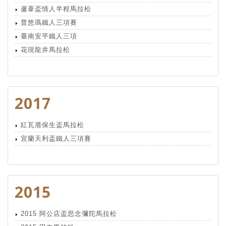
蘆葦盃情人半程馬拉松
普悠瑪鐵人三項賽
臺南安平鐵人三項
花現龍井馬拉松
2017
紅瓦厝保生盃馬拉松
宜蘭天利盃鐵人三項賽
2015
2015 阿公店盃思念彌陀馬拉松