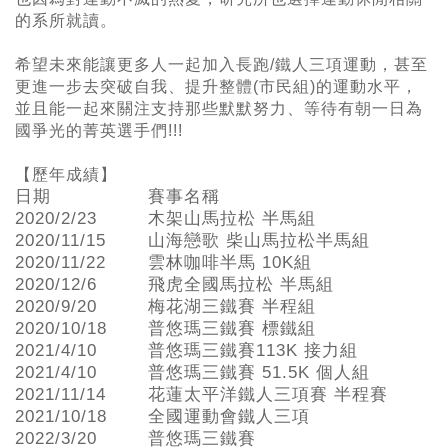
的系所就讀。
希望未來能讓更多人一起加入長跑/鐵人三項運動，甚至
更進一步去突破自我、提升整體(市民組)的運動水平，
並且能一起來關注支持那些默默努力、等待有朝一日為
國爭光的菁英選手們!!!
【歷年成績】
日期
賽事名稱
2020/2/23
木架山馬拉松 半馬組
2020/11/15
山海戀歌 柴山馬拉松半馬組
2020/11/22
雲林咖啡半馬 10K組
2020/12/6
飛虎全國馬拉松 半馬組
2020/9/20
梅花湖三鐵賽 半程組
2020/10/18
普悠瑪三鐵賽 標鐵組
2021/4/10
普悠瑪三鐵賽113K 接力組
2021/4/10
普悠瑪三鐵賽 51.5K 個人組
2021/11/14
花蓮太平洋鐵人三項賽 半程賽
2021/10/18
全國運動會鐵人三項
2022/3/20
普悠瑪三鐵賽