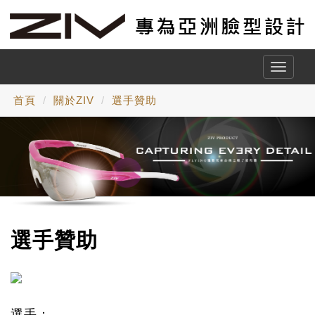
Toggle
naviga
首頁
關於ZIV
選手贊助
選手贊助
選手：