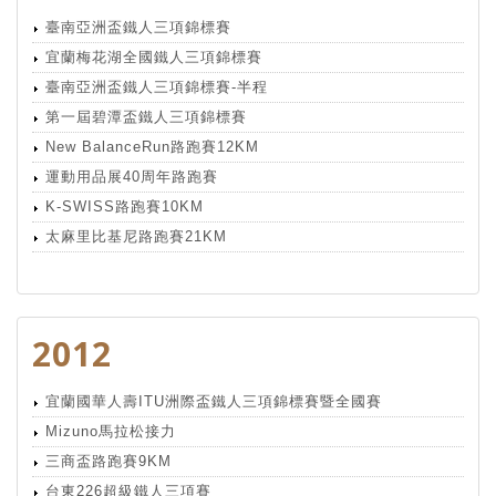
臺南亞洲盃鐵人三項錦標賽
宜蘭梅花湖全國鐵人三項錦標賽
臺南亞洲盃鐵人三項錦標賽-半程
第一屆碧潭盃鐵人三項錦標賽
New BalanceRun路跑賽12KM
運動用品展40周年路跑賽
K-SWISS路跑賽10KM
太麻里比基尼路跑賽21KM
2012
宜蘭國華人壽ITU洲際盃鐵人三項錦標賽暨全國賽
Mizuno馬拉松接力
三商盃路跑賽9KM
台東226超級鐵人三項賽