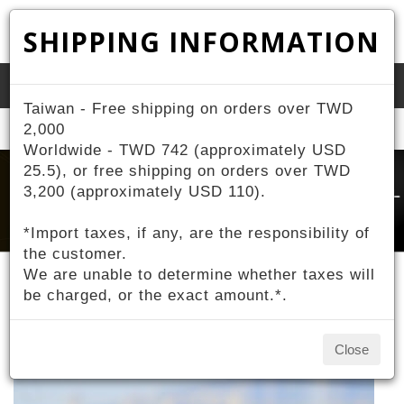
SHIPPING INFORMATION
Toggle
Taiwan - Free shipping on orders over TWD
naviga
Home
2,000
About ZIV
Contestant Sponsorship
Worldwide - TWD 742 (approximately USD
25.5), or free shipping on orders over TWD
3,200 (approximately USD 110).
*Import taxes, if any, are the responsibility of
the customer.
We are unable to determine whether taxes will
be charged, or the exact amount.*.
Contestant Sponsorship
Close