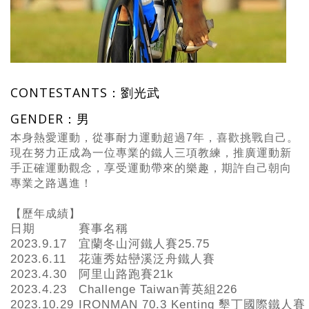
CONTESTANTS：劉光武
GENDER：男
本身熱愛運動，從事耐力運動超過7年，喜歡挑戰自己。
現在努力正成為一位專業的鐵人三項教練，推廣運動新
手正確運動觀念，享受運動帶來的樂趣，期許自己朝向
專業之路邁進！
【歷年成績】
日期
賽事名稱
2023.9.17
宜蘭冬山河鐵人賽25.75
2023.6.11
花蓮秀姑巒溪泛舟鐵人賽
2023.4.30
阿里山路跑賽21k
2023.4.23
Challenge Taiwan菁英組226
2023.10.29
IRONMAN 70.3 Kenting 墾丁國際鐵人賽