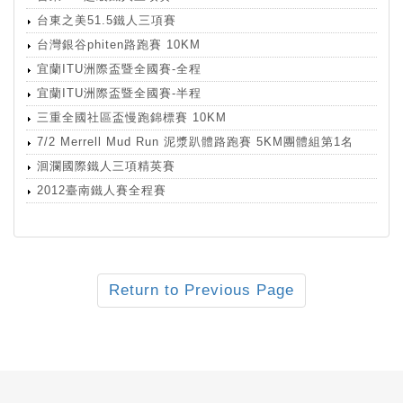
台東之美51.5鐵人三項賽
台灣銀谷phiten路跑賽 10KM
宜蘭ITU洲際盃暨全國賽-全程
宜蘭ITU洲際盃暨全國賽-半程
三重全國社區盃慢跑錦標賽 10KM
7/2 Merrell Mud Run 泥漿趴體路跑賽 5KM團體組第1名
洄瀾國際鐵人三項精英賽
2012臺南鐵人賽全程賽
Return to Previous Page