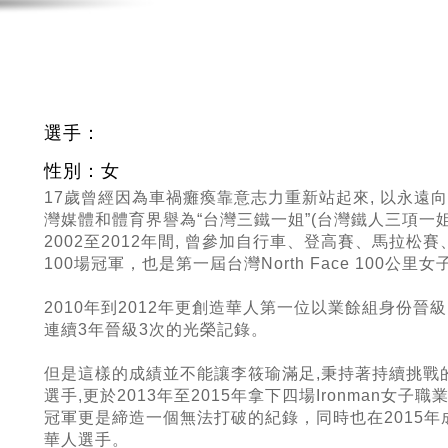
選手：
性別：女
17歲曾經因為車禍癱瘓靠意志力重新站起來, 以永遠
灣媒體和體育界譽為“台灣三鐵一姐”(台灣鐵人三項一姐)
2002至2012年間, 曾參加自行車、登高賽、馬拉松
100場冠軍，也是第一屆台灣North Face 100公里
2010年到2012年更創造華人第一位以業餘組身份晉級I
連續3年晉級3次的光榮記錄。
但是這樣的成績並不能讓李筱瑜滿足,秉持著持續挑戰的精神
選手,更於2013年至2015年拿下四場Ironman女
冠軍更是締造一個無法打破的紀錄，同時也在2015年
華人選手。