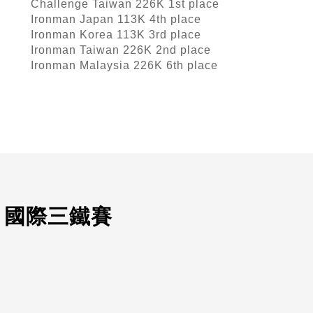
Challenge Taiwan 226K 1st place
Ironman Japan 113K 4th place
Ironman Korea 113K 3rd place
Ironman Taiwan 226K 2nd place
Ironman Malaysia 226K 6th place
.3 國際三鐵賽