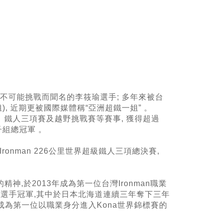
向不可能挑戰而聞名的李筱瑜選手; 多年來被台
, 近期更被國際媒體稱“亞洲超鐵一姐” 。
賽、鐵人三項賽及越野挑戰賽等賽事, 獲得超過
女子組總冠軍 。
ronman 226公里世界超級鐵人三項總決賽,
,於2013年成為第一位台灣Ironman職業
子職業選手冠軍,其中於日本北海道連續三年奪下三年
成為第一位以職業身分進入Kona世界錦標賽的